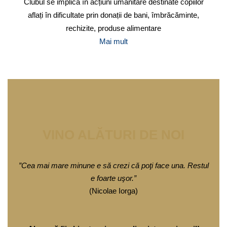
Clubul se implică în acțiuni umanitare destinate copiilor
aflați în dificultate prin donații de bani, îmbrăcăminte,
rechizite, produse alimentare
Mai mult
VINO ALĂTURI DE NOI
”Cea mai mare minune e să crezi că poţi face una. Restul
e foarte uşor.”
(Nicolae Iorga)