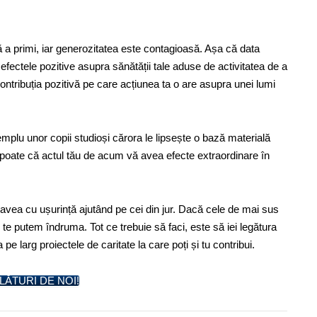
ă a primi, iar generozitatea este contagioasă. Așa că data
 efectele pozitive asupra sănătății tale aduse de activitatea de a
și contribuția pozitivă pe care acțiunea ta o are asupra unei lumi
mplu unor copii studioși cărora le lipsește o bază materială
 poate că actul tău de acum vă avea efecte extraordinare în
i avea cu ușurință ajutând pe cei din jur. Dacă cele de mai sus
i te putem îndruma. Tot ce trebuie să faci, este să iei legătura
 pe larg proiectele de caritate la care poți și tu contribui.
LĂTURI DE NOI!