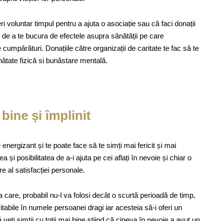
feri voluntar timpul pentru a ajuta o asociație sau că faci donații
 de a te bucura de efectele asupra sănătății pe care
cumpărături. Donațiile către organizații de caritate te fac să te
sănătate fizică si bunăstare mentală.
 bine și împlinit
e energizant și te poate face să te simți mai fericit și mai
 și posibilitatea de a-i ajuta pe cei aflați în nevoie și chiar o
e al satisfacției personale.
are, probabil nu-l va folosi decât o scurtă perioadă de timp,
itabile în numele persoanei dragi iar acesteia să-i oferi un
eți simții cu toții mai bine știind că cineva în nevoie a avut un