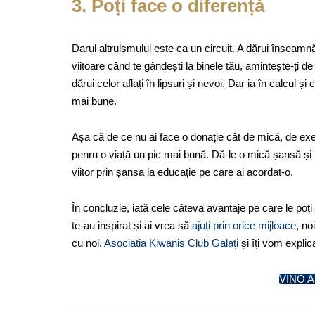
3. Poți face o diferență
Darul altruismului este ca un circuit. A dărui înseamn
viitoare când te gândești la binele tău, amintește-ți de
dărui celor aflați în lipsuri și nevoi. Dar ia în calcul 
mai bune.
Așa că de ce nu ai face o donație cât de mică, de exe
penru o viață un pic mai bună. Dă-le o mică șansă și
viitor prin șansa la educație pe care ai acordat-o.
În concluzie, iată cele câteva avantaje pe care le poț
te-au inspirat și ai vrea să
ajuți prin orice mijloace
, no
cu noi,
Asociatia Kiwanis Club Galați
și îți vom explica
VINO A