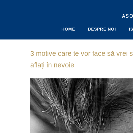
3 motive care te vor face să v
celor aflați în nevoie
ASO
June 29, 2020
Uncategorized
Leave a comment
HOME
DESPRE NOI
I
3 motive care te vor face să vrei 
aflați în nevoie