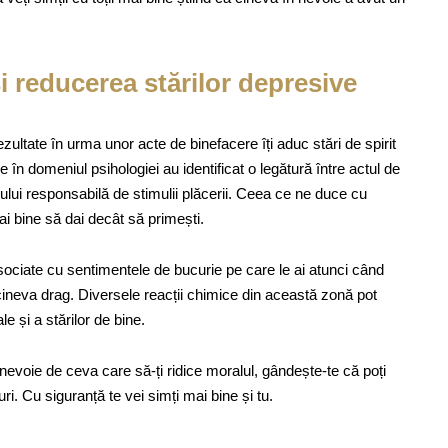
si reducerea stărilor depresive
ezultate în urma unor acte de binefacere îți aduc stări de spirit
e în domeniul psihologiei au identificat o legătură între actul de
rului responsabilă de stimulii plăcerii. Ceea ce ne duce cu
i bine să dai decât să primești.
sociate cu sentimentele de bucurie pe care le ai atunci când
cineva drag. Diversele reacții chimice din această zonă pot
e și a stărilor de bine.
i nevoie de ceva care să-ți ridice moralul, gândește-te că poți
ri. Cu siguranță te vei simți mai bine și tu.