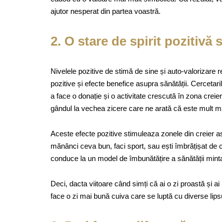
ajutor nesperat din partea voastră.
2. O stare de spirit pozitivă 
Nivelele pozitive de stimă de sine și auto-valorizare r
pozitive și efecte benefice asupra sănătății. Cercetaril
a face o donație și o activitate crescută în zona creie
gândul la vechea zicere care ne arată că este mult ma
Aceste efecte pozitive stimuleaza zonele din creier a
mănânci ceva bun, faci sport, sau ești îmbrățișat de 
conduce la un model de îmbunătățire a sănătății mintal
Deci, dacta viitoare când simți că ai o zi proastă și a
face o zi mai bună cuiva care se luptă cu diverse lipsu