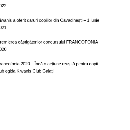
022
iwanis a oferit daruri copiilor din Cavadinești – 1 iunie
021
remierea câștigătorilor concursului FRANCOFONIA
020
rancofonia 2020 – Încă o acțiune reușită pentru copii
ub egida Kiwanis Club Galați