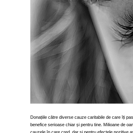
Donațiile către diverse cauze caritabile de care îți pas
benefice serioase chiar și pentru tine. Milioane de o
cauzele în care cred, dar și pentru efectele pozitive as