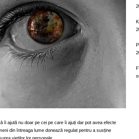
2
K
2
P
2
F
s
ă îi ajută nu doar pe cei pe care îi ajuți dar pot avea efecte
ameni din întreaga lume donează regulat pentru a susține
upra vieților lor personale.