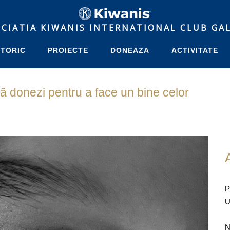
rei să donezi pentru a face un bine
CIATIA KIWANIS INTERNATIONAL CLUB GA
STORIC
PROIECTE
DONEAZA
ACTIVITATE
să donezi pentru a face un bine celor
P
U
N