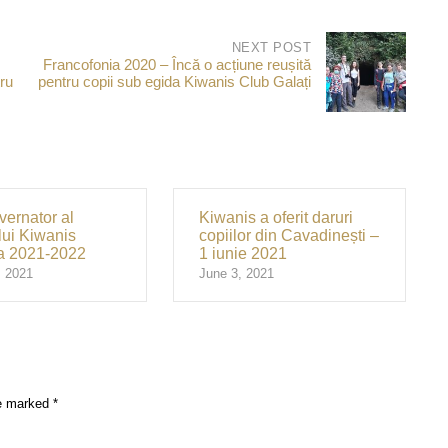
NEXT POST
Francofonia 2020 – Încă o acțiune reușită
tru
pentru copii sub egida Kiwanis Club Galați
ernator al
Kiwanis a oferit daruri
ului Kiwanis
copiilor din Cavadinești –
 2021-2022
1 iunie 2021
, 2021
June 3, 2021
re marked
*