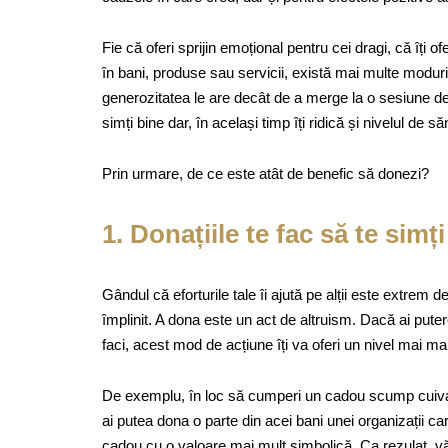
Fie că oferi sprijin emoțional pentru cei dragi, că îți o
în bani, produse sau servicii, există mai multe moduri
generozitatea le are decât de a merge la o sesiune de 
simți bine dar, în același timp îți ridică și nivelul de 
Prin urmare, de ce este atât de benefic să donezi?
1. Donațiile te fac să te simți
Gândul că eforturile tale îi ajută pe alții este extrem d
împlinit. A dona este un act de altruism. Dacă ai puterea
faci, acest mod de acțiune îți va oferi un nivel mai mar
De exemplu, în loc să cumperi un cadou scump cuiva c
ai putea dona o parte din acei bani unei organizații car
cadou cu o valoare mai mult simbolică. Ca rezulat, vă v